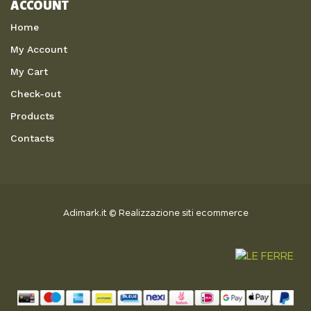
ACCOUNT
Home
My Account
My Cart
Check-out
Products
Contacts
Adimark.it
©
Realizzazione siti ecommerce