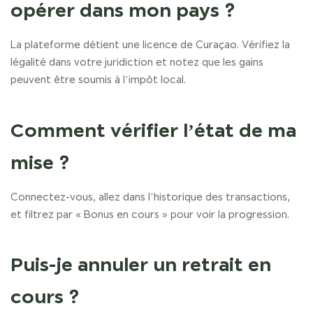
opérer dans mon pays ?
La plateforme détient une licence de Curaçao. Vérifiez la
légalité dans votre juridiction et notez que les gains
peuvent être soumis à l’impôt local.
Comment vérifier l’état de ma
mise ?
Connectez-vous, allez dans l’historique des transactions,
et filtrez par « Bonus en cours » pour voir la progression.
Puis-je annuler un retrait en
cours ?