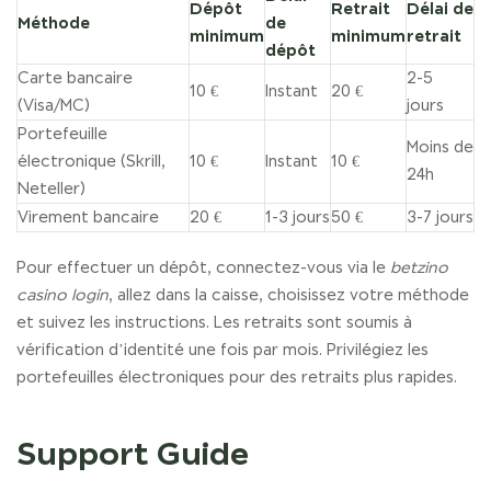
Dépôt
Retrait
Délai de
Méthode
de
minimum
minimum
retrait
dépôt
Carte bancaire
2-5
10 €
Instant
20 €
(Visa/MC)
jours
Portefeuille
Moins de
électronique (Skrill,
10 €
Instant
10 €
24h
Neteller)
Virement bancaire
20 €
1-3 jours
50 €
3-7 jours
Pour effectuer un dépôt, connectez-vous via le
betzino
casino login
, allez dans la caisse, choisissez votre méthode
et suivez les instructions. Les retraits sont soumis à
vérification d’identité une fois par mois. Privilégiez les
portefeuilles électroniques pour des retraits plus rapides.
Support Guide