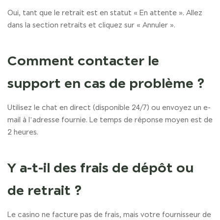
Oui, tant que le retrait est en statut « En attente ». Allez
dans la section retraits et cliquez sur « Annuler ».
Comment contacter le
support en cas de problème ?
Utilisez le chat en direct (disponible 24/7) ou envoyez un e-
mail à l’adresse fournie. Le temps de réponse moyen est de
2 heures.
Y a-t-il des frais de dépôt ou
de retrait ?
Le casino ne facture pas de frais, mais votre fournisseur de