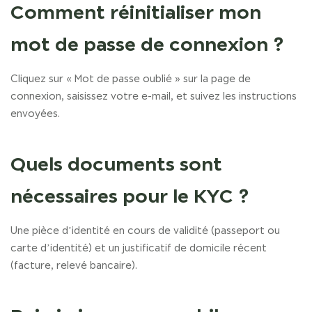
Comment réinitialiser mon
mot de passe de connexion ?
Cliquez sur « Mot de passe oublié » sur la page de
connexion, saisissez votre e-mail, et suivez les instructions
envoyées.
Quels documents sont
nécessaires pour le KYC ?
Une pièce d’identité en cours de validité (passeport ou
carte d’identité) et un justificatif de domicile récent
(facture, relevé bancaire).