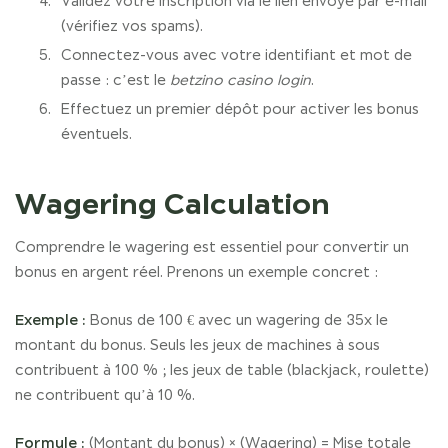
Validez votre inscription via le lien envoyé par e-mail
(vérifiez vos spams).
Connectez-vous avec votre identifiant et mot de
passe : c’est le
betzino casino login
.
Effectuez un premier dépôt pour activer les bonus
éventuels.
Wagering Calculation
Comprendre le wagering est essentiel pour convertir un
bonus en argent réel. Prenons un exemple concret :
Exemple :
Bonus de 100 € avec un wagering de 35x le
montant du bonus. Seuls les jeux de machines à sous
contribuent à 100 % ; les jeux de table (blackjack, roulette)
ne contribuent qu’à 10 %.
Formule :
(Montant du bonus) × (Wagering) = Mise totale