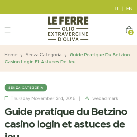
IT
|
EN
0
Home
Senza Categoria
Guide Pratique Du Betzino
Casino Login Et Astuces De Jeu
SENZA CATEGORIA
Thursday November 3rd, 2016
webadimark
Guide pratique du Betzino
casino login et astuces de
jeu